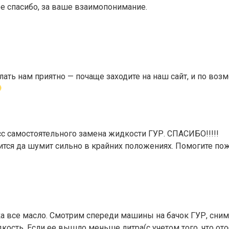
е спасибо, за ваше взаимопонимание.
лать нам приятно — почаще заходите на наш сайт, и по воз
с самостоятельного замена жидкости ГУР. СПАСИБО!!!!!
тится да шумит сильно в крайних положениях. Помогите по
чка все масло. Смотрим спереди машины на бачок ГУР, сни
кость. Если ее вышло меньше литра(с учетом того, что от