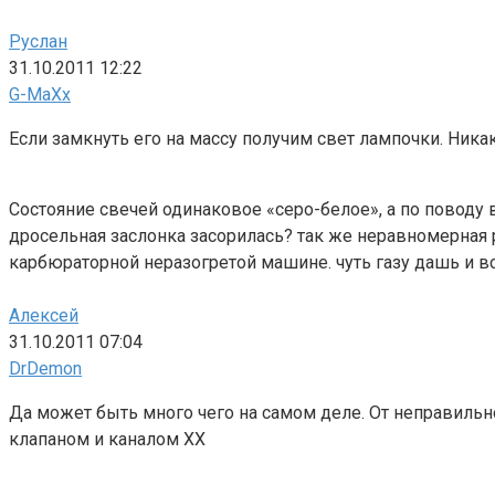
Руслан
31.10.2011 12:22
G-MaXx
Если замкнуть его на массу получим свет лампочки. Никак
Состояние свечей одинаковое «серо-белое», а по поводу 
дросельная заслонка засорилась? так же неравномерная ра
карбюраторной неразогретой машине. чуть газу дашь и в
Алексей
31.10.2011 07:04
DrDemon
Да может быть много чего на самом деле. От неправильно
клапаном и каналом ХХ