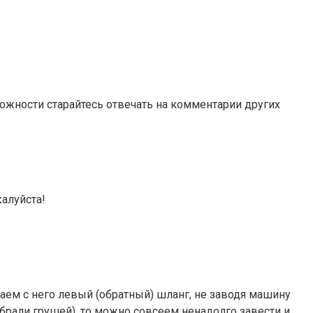
можности старайтесь отвечать на комментарии других
жалуйста!
маем с него левый (обратный) шланг, не заводя машину
обрали грушей), то можно совсеем ненадолго завести и