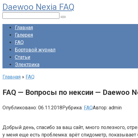
Daewoo Nexia FAQ
Перейти
к
Поиск:
контенту
Главная
Галерея
FAQ
Бортовой журнал
Статьи
Электрика
Главная
»
FAQ
FAQ — Вопросы по нексии — Daewoo N
Опубликовано:
06.11.2018
Рубрика:
FAQ
Автор:
admin
Добрый день, спасибо за ваш сайт, много полезного, от
у меня еще есть проблемка: врёт спидометр, показывает б