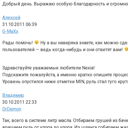
Добрый день. Выражаю особую благодарность и огромно
Алексей
31.10.2011 06:39
G-MaXx
Рады помочь!
Ну а вы наверяка знаете, как можно сде
пользователей — ведь когда-нибудь и они ответят вам!
Здравствуйте уважаемые любители Nexia!
Подскажите пожалуйста, а именно кратко опишите процес
Уровень опустился ниже отметки MIN, руль стал туго кру
Владимир
30.10.2011 22:33
DrDemon
Так, всего в системе литр масла. Отбираем грушей из ба
вращаем руль от упора до упора. Из шланга собираем жид