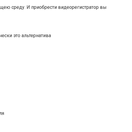
щею среду. И приобрести видеорегистратор вы
ески это альтернатива
ля