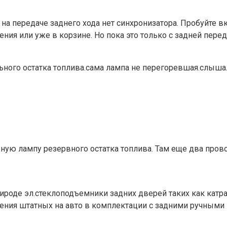
 на передаче заднего хода нет синхронизатора. Пробуйте в
ия или уже в корзине. Но пока это только с задней пере
ьного остатка топлива.сама лампа не перегоревшая.слыша
ную лампу резервного остатка топлива. Там еще два прово
ироде эл.стеклоподъемники задних дверей таких как катр
чения штатных на авто в комплектации с задними ручным