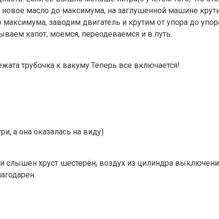
м новое масло до максимума, на заглушенной машине крути
о максимума, заводим двигатель и крутим от упора до упо
ываем капот, моемся, переодеваемся и в путь.
жата трубочка к вакуму.Теперь все включается!
и, а она оказалась на виду)
чи слышен хруст шестерён, воздух из цилиндра выключения
агодарен.