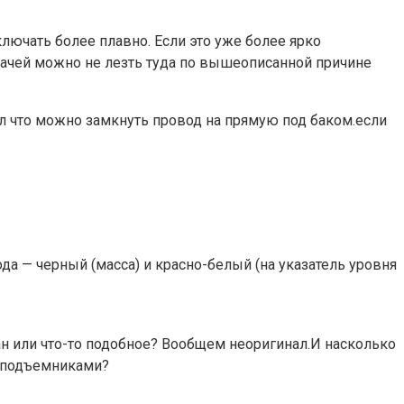
ключать более плавно. Если это уже более ярко
дачей можно не лезть туда по вышеописанной причине
л что можно замкнуть провод на прямую под баком.если
да — черный (масса) и красно-белый (на указатель уровня
ан или что-то подобное? Вообщем неоригинал.И насколько
и подъемниками?