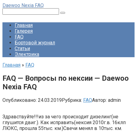
Перейти
Daewoo Nexia FAQ
к
Поиск:
контенту
Главная
Галерея
FAQ
Бортовой журнал
Статьи
Электрика
Главная
»
FAQ
FAQ — Вопросы по нексии — Daewoo
Nexia FAQ
Опубликовано:
24.03.2019
Рубрика:
FAQ
Автор:
admin
Здравствуйте!!!из за чего происходит дизелинг(не
глушится двиг.). Как исправить(нексия 2010г.в. 16клп
ЛЮКС, прошла 55тыс. км.)Свечи менял в 10тыс. км.