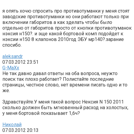
я опять хочю спросить про противотуманки у меня стоят
заводские противотуманки но они работают только при
включении габоритов а как зделать чтобы было
отдельно от габоритов просто от кнопки противотуманок
нэксия н150?. и эще какой бортовой комп подойдет к
нэксии н150 8 клапонов 2010год ЭБУ мр140?.зарание
спосибо.
aleksandr
07.03.2012 23:51
G-MaXx
Не так давно давал ответы на оба вопроса, неужто
поиск так плохо работает? Полистайте последние
страницы, честное слово, нет времени писать одно и то
же.
Здравствуйте.У меня такой вопрос Нексия N 150 2011
сколько должен быть мгновенный расход на холостых,
у меня бортовой показывает 1,6ч?
Николай
07.03.2012 20:13