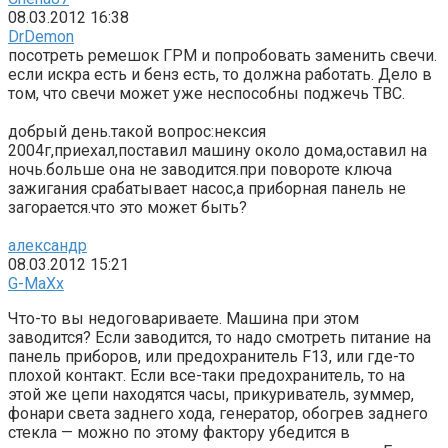
08.03.2012 16:38
DrDemon
посотреть ремешок ГРМ и попробовать заменить свечи.
если искра есть и бенз есть, то должна работать. Дело в
том, что свечи может уже неспособны поджечь ТВС.
добрый день.такой вопрос:нексия
2004г,приехал,поставил машину около дома,оставил на
ночь.больше она не заводится.при повороте ключа
зажигания срабатывает насос,а приборная панель не
загорается.что это может быть?
александр
08.03.2012 15:21
G-MaXx
Что-то вы недоговариваете. Машина при этом
заводится? Если заводится, то надо смотреть питание на
панель приборов, или предохранитель F13, или где-то
плохой контакт. Если все-таки предохранитель, то на
этой же цепи находятся часы, прикуриватель, зуммер,
фонари света заднего хода, генератор, обогрев заднего
стекла — можно по этому фактору убедится в