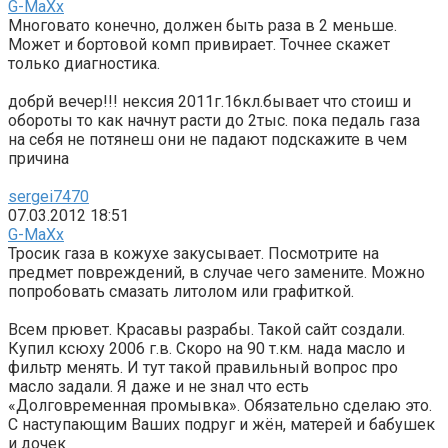
G-MaXx
Многовато конечно, должен быть раза в 2 меньше.
Может и бортовой комп привирает. Точнее скажет
только диагностика.
добрй вечер!!! нексия 2011г.16кл.бывает что стоиш и
обороты то как начнут расти до 2тыс. пока педаль газа
на себя не потянеш они не падают подскажите в чем
причина
sergei7470
07.03.2012 18:51
G-MaXx
Тросик газа в кожухе закусывает. Посмотрите на
предмет повреждений, в случае чего замените. Можно
попробовать смазать литолом или графиткой.
Всем прювет. Красавы разрабы. Такой сайт создали.
Купил ксюху 2006 г.в. Скоро на 90 т.км. нада масло и
фильтр менять. И тут такой правильный вопрос про
масло задали. Я даже и не знал что есть
«Долговременная промывка». Обязательно сделаю это.
С наступающим Ваших подруг и жён, матерей и бабушек
и дочек