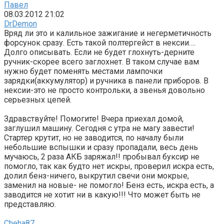
Павел
08.03.2012 21:02
DrDemon
Вряд ли это и калильное зажигание и негерметичность
форсунок сразу. Есть такой полтергейст в нексии….
Долго описывать. Если не будет глохнуть-дерните
ручник-скорее всего заглохнет. В таком случае вам
нужно будет поменять местами лампочки
зарядки(аккумулятор) и ручника в панели приборов. В
нексии-это не просто контрольки, а звенья довольно
серьезных цепей.
Здравствуйте! Помогите! Вчера приехал домой,
заглушил машину. Сегодня с утра не магу завести!
Стартер крутит, но не заводится, по началу были
небольшие вспышки и сразу пропадали, весь день
мучаюсь, 2 раза АКБ заряжал!! пробывал буксир не
помогло, так как будто нет искры, проверил искра есть,
долил бенз-ничего, выкрутил свечи они мокрые,
заменил на новые- не помогло! Бенз есть, искра есть, а
заводится не хотит ни в какую!!! Что может быть не
представляю.
Cheha87