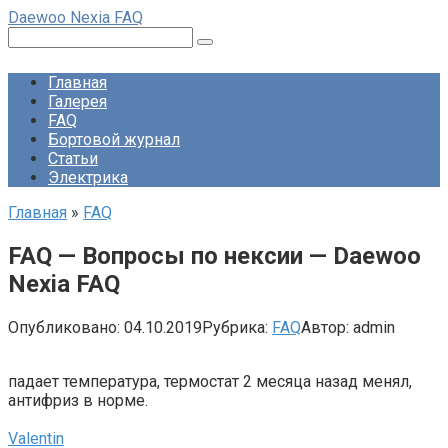
Перейти
Daewoo Nexia FAQ
к
Поиск:
контенту
Главная
Галерея
FAQ
Бортовой журнал
Статьи
Электрика
Главная
»
FAQ
FAQ — Вопросы по нексии — Daewoo
Nexia FAQ
Опубликовано:
04.10.2019
Рубрика:
FAQ
Автор:
admin
падает температура, термостат 2 месяца назад менял,
антифриз в норме.
Valentin