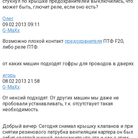
стукнул по крышке предохранителей выключились, что
может быть, глючит реле, если оно есть?
Олег
09.02.2013 09:11
G-MaXx
Возможно плохой контакт
предохранителя
ПТФ F20,
либо реле ПТФ.
от каких машин подходят гофры для проводов в дверях
игорь
08.02.2013 21:58
G-MaXx
От нексий подходят. От других машин мы даже не
пробовали устанавливать, т.к. отсутствует такая
необходимость.
Добрый вечер. Сегодня снимал крышку клапанов и при
снятии резинового патрубка вентиляции картера он был
забит светлой жижей. подскажите что это и как с этим