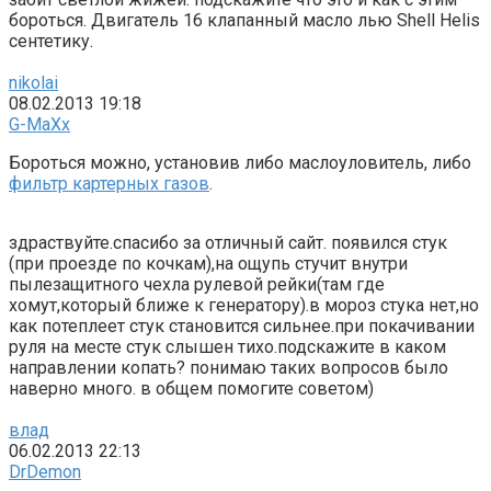
бороться. Двигатель 16 клапанный масло лью Shell Helis
сентетику.
nikolai
08.02.2013 19:18
G-MaXx
Бороться можно, установив либо маслоуловитель, либо
фильтр картерных газов
.
здраствуйте.спасибо за отличный сайт. появился стук
(при проезде по кочкам),на ощупь стучит внутри
пылезащитного чехла рулевой рейки(там где
хомут,который ближе к генератору).в мороз стука нет,но
как потеплеет стук становится сильнее.при покачивании
руля на месте стук слышен тихо.подскажите в каком
направлении копать? понимаю таких вопросов было
наверно много. в общем помогите советом)
влад
06.02.2013 22:13
DrDemon