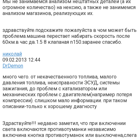
Мы не занимаемся анализом нештатных деталей (а их
огромное количество) на нексию, а также не занимемся
анализом магазинов, реализующих их.
здравствуйте.подскажите пожалуйста в чом может быть
проблема.машина перестает набирать скорость после
60км.в час дв.1.5 8 клапаная n150.заранее спасибо.
николай
09.02.2013 12:44
DrDemon
много чего. от некачественного топлива, малого
давления топлива, неисправности ЭСУД, системы
зажигания, до проблем с катализатором или
механических проблем с двигателем(например потеря
компрессии). слишком мало информации. при таком
описании-только к хорошему диагносту
Здраствуйте!!! недавно заметил, что при включении
света включаются противотуманки независимо
включина кнопка противотуманок или выключена,слега