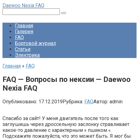
Перейти
Daewoo Nexia FAQ
к
Поиск:
контенту
Главная
Галерея
FAQ
Бортовой журнал
Статьи
Электрика
Главная
»
FAQ
FAQ — Вопросы по нексии — Daewoo
Nexia FAQ
Опубликовано:
17.12.2019
Рубрика:
FAQ
Автор:
admin
Спасибо за сайт! У меня двигатель после того как
заглушишь через дроссельную заслонку стравливает
какое-то давление с характерным » пшиком «.
Подскажите пожалуйста, что это может быть. Я мог бы