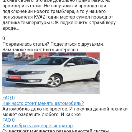
шкива своего. это все довольно примитивно, но
провверить стоит. Не напутали ли провода при
подключении нового трамблера, а то у нашего
пользователя KVAZI один мастер сумел провод от
датчика температуры ОЖ подключить к трамблеру
вроде…
0
Понравилась статья? Поделиться с друзьями:
Вам также может быть интересно
FAQ
0
Как часто стоит менять автомобиль?
Автомобиль дело не простое. И покупка данной техники
может озадачить любого. И как же
FAQ
0
Как выбрать видеорегистратор
Существует множество разновидностей систем