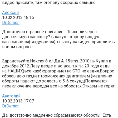
видео прислать, там этот звук хорошо слышно.
Алексей
10.02.2013 18:16
DrDemon
Достаточно странное описание… Точно ли через
дроссельную заслонку? в какую сторону воздух
засасывается(выдувается). ссылку на видео пришлите в
новом вопросе
Здравствуйте.Нексия 8 кл.Дв.А-15sms. 2010г.в.Купил в
декабре 2012.Лезу везде и во все, т.к. за 23 года езды
на НАШИХ(все карбюраторные) на СТО не ездил.Вопрос-
сбрасываю газ,нет торможения двигателем (медленно
обороты падают до холостых-5-6 секунд)Получается
переключение передач все на оборотах.Отказы не горят.
Анатолий
10.02.2013 17:07
DrDemon
Да, достаточно медленно сбрасываются обороты. Есть