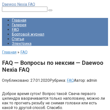
Перейти
Daewoo Nexia FAQ
к
Поиск:
контенту
Главная
Галерея
FAQ
Бортовой журнал
Статьи
Электрика
Главная
»
FAQ
FAQ — Вопросы по нексии — Daewoo
Nexia FAQ
Опубликовано:
27.01.2020
Рубрика:
FAQ
Автор:
admin
Доброе время суток! Вопрос такой: Свеча первого
цилиндра вворачивается только наполовину, можно ли
как то прогнать резьбу не снимая головки или есть
какой то другой способ. Спасибо.