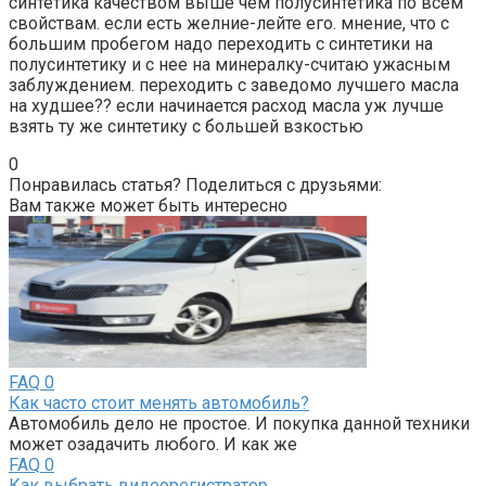
синтетика качеством выше чем полусинтетика по всем
свойствам. если есть желние-лейте его. мнение, что с
большим пробегом надо переходить с синтетики на
полусинтетику и с нее на минералку-считаю ужасным
заблуждением. переходить с заведомо лучшего масла
на худшее?? если начинается расход масла уж лучше
взять ту же синтетику с большей взкостью
0
Понравилась статья? Поделиться с друзьями:
Вам также может быть интересно
FAQ
0
Как часто стоит менять автомобиль?
Автомобиль дело не простое. И покупка данной техники
может озадачить любого. И как же
FAQ
0
Как выбрать видеорегистратор