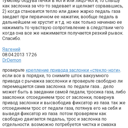
тумблер обдува печки в ноги или лицо-ноги, то слышу
как заслонка за что-то задевает и щелкает сорвавшись,
2) когда становится тепло или даже жарко педаль газа
заедает при первичном ее нажатии, вообще педаль в
дальнейшем не хрустит и т.д. но как только начинаю ее
нажимать то чувствую сопротивление в следствии чего
когда она все же нажимается получается резкий рывок.
Спасибо.
Явгений
08.04.2013 17:26
DrDemon
проверьте
крепление привода заслонки «стекло-ноги»
.
если все в порядке, то снимите шток вакуумного
привода с рычажка засслонки и проверьте свободно ли
перемещается сама заслонка. по педали газа… дело
может быть в заедании самой педали, тросика газа, либо
зааслонки. отсоединяем трос от заслонки, повернув
привод заслонки и высвободив фиксатор из паза. так же
отсоединяем трос от педали газа, потянув его на себя и
выведя фиксатор из паза. потом проверяем как
свободно двигается педальь, трос и заслонка по
отдельности. возможно потребуется чистка и смазка