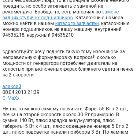
Если небольшой люфт, то в принципе можете немного
поездить, но особо затягивать с заменой не
рекомендую. Вообще-то, есть материал по
замене
задних ступичнх подшипников
. Каталожные номера
можно найти в нашем
каталоге запчастей
, каталожные
номера подшипников на вашу машину: внутренний
94535218, наружный 94535210.
сдравствуйте хочу поднять такую тему извеняюсь за
неправельную формулировку вопроса!! сколько
мощности от генератора потребляет двигатель на
холостых при включеных фарах ближнего света и печке
на 2 скорости
алексей
08.04.2013 21:39
G-MaXx
Ну так то можно самому посчитать. Фары 55 Вт х 2 шт.,
печка на второй скорости около 30 Вт примерно. В
сумме 140 Вт, плюс зарядка аккумулятора, плюс
габариты 5 Вт х 4 шт., плюс освещение номера 5 Вт х 2
шт., плюс подсветка панели приборов 3 Вт. По лампам