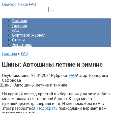
Перейти
Daewoo Nexia FAQ
к
Поиск:
контенту
Главная
Галерея
FAQ
Бортовой журнал
Статьи
Электрика
Главная
»
FAQ
Шины: Автошины летние и зимние
Опубликовано:
23.01.2021
Рубрика:
FAQ
Автор:
Екатерина
Сафонова
На первый взгляд простой выбор шины для автомобиля
может оказаться головной болью. Когда менять,
нужный диаметр, ширина и т.д. И мы поможем вам в
этом разобраться.
Подобрать
подходящий вариант вам