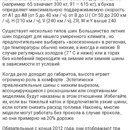
(например: 65 означает 300 кг, 91 — 615 кг), а буква
определяет максимальную поддерживаемую скорость:
от A1 до A8 (от 5 до 40 км / ч), от B до U ( От 50 до 200 км
/ ч), H (210 км / ч), V (240 км / ч), ZR, W и Y выше 240.
Существует несколько типов шин. Большинство летних
шин подходят для нашего умеренного климата , но
предпочтительнее выбирать «всесезонные» в регионах,
где температуры обычно низкие, а иногда и низкие. В
случае регулярных холодов (7 ° C и ниже) или в горах
без колебаний переходите на зимние или зимние шины
в зависимости от условий.
Когда дело доходит до габаритов, высота играет
огромную роль в комфорте . Эстетически
привлекательные шины с низким вырезом,
ассоциирующиеся с роскошными или спортивными
моделями, будут наказаны в этом отношении. Избегайте
их, если вы тяжелый каток и предпочитаете узкие шины,
если хотите снизить расход топлива. Наконец, многие
модели могут работать без прокола в случае прокола ,
но они примерно на 20% дороже.
Обязательные с конца 2012 года, они отображают три