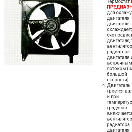
Термостат
ПРЕДНАЗ
для охлаж
двигателя 
двигатель
охлаждаетс
счет радиа
двигателя, т
вентилято
радиатора
двигателя 
встречным
потоком (н
большой
скорости)
Двигатель
греется да
и при
температур
градусов
включаетс
вентилято
радиатора
двигателя.