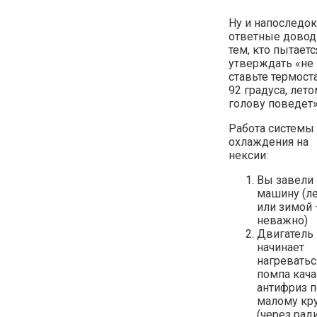
Ну и напоследок
ответные дово
тем, кто пытаетс
утверждать «не
ставьте термоста
92 градуса, лет
голову поведет
Работа системы
охлаждения на
нексии:
Вы завели
машину (л
или зимой
неважно)
Двигатель
начинает
нагреватьс
помпа кача
антифриз п
малому кр
(через рад