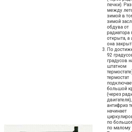
печки). Ра
между лет
зимой в то
зимой засл
обдува от
радиатора 
открыта, а
она закрыт
По достиж
92 градусо
градусов н
штатном
термостате
термостат
подключае
большой к
(через рад
двигателя),
антифриз т
начинает
циркулиро
по большом
по малому 