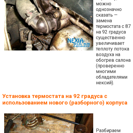
можно
однозначно
сказать —
замена
термостата с 87
на 92 градуса
существенно
увеличивает
теплоту потока
воздуха на
обогрев салона
(проверенно
многими
обладателями
нексий).
Установка термостата на 92 градуса с
использованием нового (разборного) корпуса
Разбираем