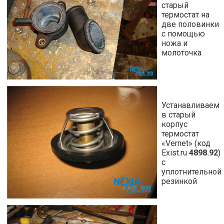
старый
термостат на
две половинки
с помощью
ножа и
молоточка
Устанавливаем
в старый
корпус
термостат
«Vernet» (код
Exist.ru
4898.92
)
с
уплотнительной
резинкой