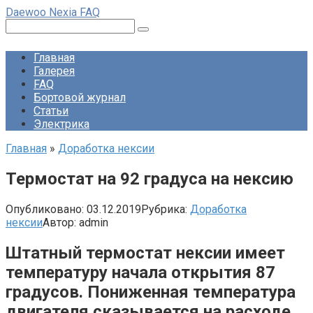
Перейти
Daewoo Nexia FAQ
к
Поиск:
контенту
Главная
Галерея
FAQ
Бортовой журнал
Статьи
Электрика
Главная
»
Доработка нексии
Термостат на 92 градуса на нексию
Опубликовано:
03.12.2019
Рубрика:
Доработка
нексии
Автор:
admin
Штатный термостат нексии имеет
температуру начала открытия 87
градусов. Пониженная температура
двигателя сказывается на расходе