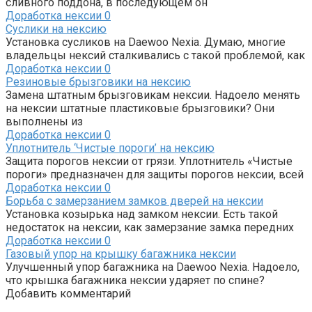
сливного поддона, в последующем он
Доработка нексии
0
Суслики на нексию
Установка сусликов на Daewoo Nexia. Думаю, многие
владельцы нексий сталкивались с такой проблемой, как
Доработка нексии
0
Резиновые брызговики на нексию
Замена штатным брызговикам нексии. Надоело менять
на нексии штатные пластиковые брызговики? Они
выполнены из
Доработка нексии
0
Уплотнитель ‘Чистые пороги’ на нексию
Защита порогов нексии от грязи. Уплотнитель «Чистые
пороги» предназначен для защиты порогов нексии, всей
Доработка нексии
0
Борьба с замерзанием замков дверей на нексии
Установка козырька над замком нексии. Есть такой
недостаток на нексии, как замерзание замка передних
Доработка нексии
0
Газовый упор на крышку багажника нексии
Улучшенный упор багажника на Daewoo Nexia. Надоело,
что крышка багажника нексии ударяет по спине?
Добавить комментарий