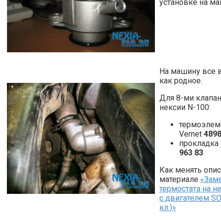
установке на м
На машину все 
как родное.
Для 8-ми клапа
нексии N-100:
термоэлем
Vernet
4898
прокладка
963 83
Как менять опис
материале
«Зам
термостата на н
с двигателем SO
кл.)»