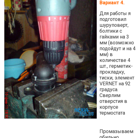
Вариант 4.
Для работы я
подготовил
шуруповерт,
болтики с
гайками на 3
мм (возможно
подойдут и на 4
мм) в
количестве 4
шт., герметик-
прокладку,
тиски, элемент
VERNET на 92
градуса.
Сверлим
отверстия в
корпусе
термостата
Промазываем
обильно