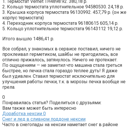
1. Термостат Vernet TH4898.92. 380,18 р.
2. Кольцо термостата уплотнительное 94580530. 24,18 р.
3. Крышка корпуса термостата 96130992. 457,79 р. (он же
корпус термостата)
4. Переходник корпуса термостата 96180615 605,14 р.
5. Кольцо уплотнительное термостата 96143112 19,12 р.
Итого вышло 1486,41 р.
Все собрал, у знакомых в сервисе поставил, ничего не
проклеивал герметиком, шайбы не пригодились, все
отлично прижалось, затянулось. Ничего не протекает.
По ощущениям — не заметил что машина стала греться
быстрее, но печка стала гораздо теплее дуть! Я даже
был удивлен. Ставил термостат исключительно для
улучшения работы печки, т.к. в морозы печка вообще не
грела.
0
Понравилась статья? Поделиться с друзьями:
Вам также может быть интересно
Доработка нексии
0
Снег и лед в сливном поддоне нексии
Часто в снегопады на нексии наметает снег в районе