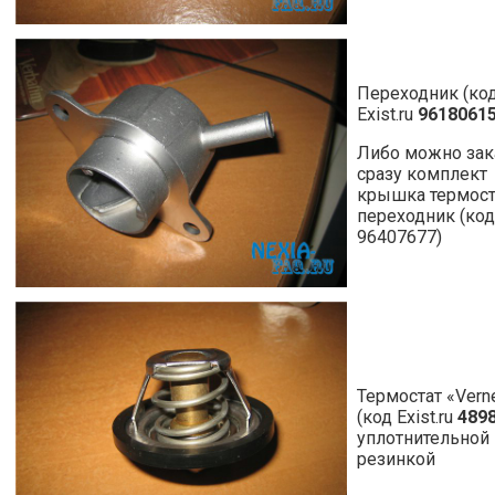
Переходник (ко
Exist.ru
9618061
Либо можно зак
сразу комплект
крышка термост
переходник (код
96407677)
Термостат «Vern
(код Exist.ru
4898
уплотнительной
резинкой