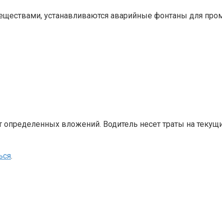
веществами, устанавливаются аварийные фонтаны для про
 определенных вложений. Водитель несет траты на текущи
ься
.