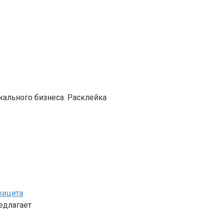
кального бизнеса. Расклейка
фицита
едлагает