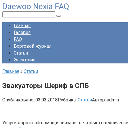
Daewoo Nexia FAQ
Перейти
к
Поиск:
контенту
Главная
Галерея
FAQ
Бортовой журнал
Статьи
Электрика
Главная
»
Статьи
Эвакуаторы Шериф в СПБ
Опубликовано:
03.03.2018
Рубрика:
Статьи
Автор:
admin
Услуги дорожной помощи связаны не только с технически