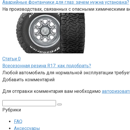
Аварийные фонтанчики для глаз: зачем нужна установка?
На производствах, связанных с опасными химическими 
Статьи
0
Всесезонная резина R17: как подобрать?
Любой автомобиль для нормальной эксплуатации требует
Добавить комментарий
Для отправки комментария вам необходимо
авторизоват
Поиск:
Рубрики
FAQ
Аксессуары