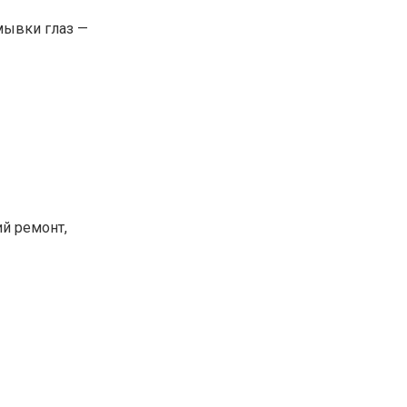
мывки глаз —
й ремонт,