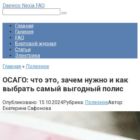
Перейти
Daewoo Nexia FAQ
к
Поиск:
контенту
Главная
Галерея
FAQ
Бортовой журнал
Статьи
Электрика
Главная
»
Полезное
ОСАГО: что это, зачем нужно и как
выбрать самый выгодный полис
Опубликовано:
15.10.2024
Рубрика:
Полезное
Автор:
Екатерина Сафонова