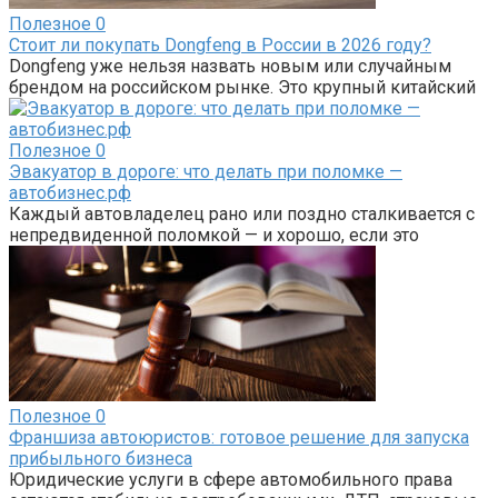
Полезное
0
Стоит ли покупать Dongfeng в России в 2026 году?
Dongfeng уже нельзя назвать новым или случайным
брендом на российском рынке. Это крупный китайский
Полезное
0
Эвакуатор в дороге: что делать при поломке —
автобизнес.рф
Каждый автовладелец рано или поздно сталкивается с
непредвиденной поломкой — и хорошо, если это
Полезное
0
Франшиза автоюристов: готовое решение для запуска
прибыльного бизнеса
Юридические услуги в сфере автомобильного права