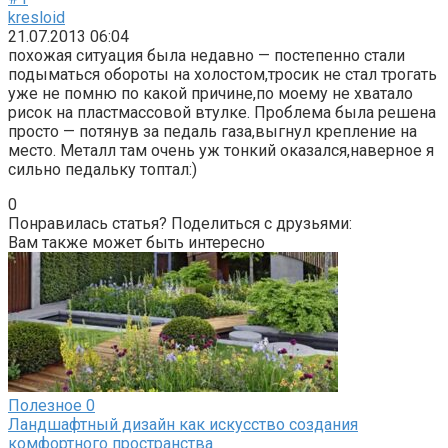
kresloid
21.07.2013 06:04
похожая ситуация была недавно — постепенно стали
подыматься обороты на холостом,тросик не стал трогать
уже не помню по какой причине,по моему не хватало
рисок на пластмассовой втулке. Проблема была решена
просто — потянув за педаль газа,выгнул крепление на
место. Металл там очень уж тонкий оказался,наверное я
сильно педальку топтал:)
0
Понравилась статья? Поделиться с друзьями:
Вам также может быть интересно
Полезное
0
Ландшафтный дизайн как искусство создания
комфортного пространства