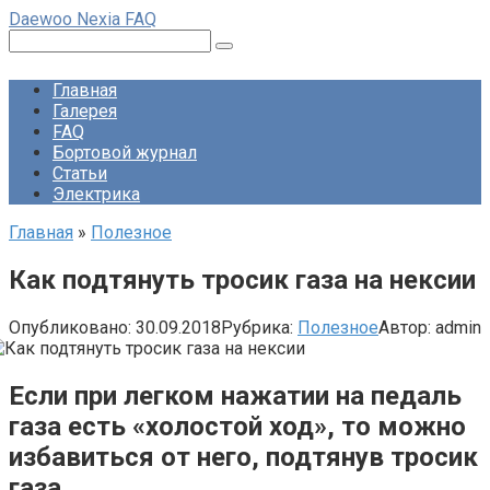
Перейти
Daewoo Nexia FAQ
к
Поиск:
контенту
Главная
Галерея
FAQ
Бортовой журнал
Статьи
Электрика
Главная
»
Полезное
Как подтянуть тросик газа на нексии
Опубликовано:
30.09.2018
Рубрика:
Полезное
Автор:
admin
Если при легком нажатии на педаль
газа есть «холостой ход», то можно
избавиться от него, подтянув тросик
газа.