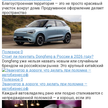
Благоустроенная территория — это не просто красивый
участок вокруг дома. Продуманное оформление делает
пространство
Полезное
0
Стоит ли покупать Dongfeng в России в 2026 году?
Dongfeng уже нельзя назвать новым или случайным
брендом на российском рынке. Это крупный китайский
Полезное
0
Эвакуатор в дороге: что делать при поломке —
автобизнес.рф
Каждый автовладелец рано или поздно сталкивается с
непредвиденной поломкой — и хорошо, если это