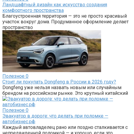
Ландшафтный дизайн как искусство создания
комфортного пространства
Благоустроенная территория — это не просто красивый
участок вокруг дома. Продуманное оформление делает
пространство
Полезное
0
Стоит ли покупать Dongfeng в России в 2026 году?
Dongfeng уже нельзя назвать новым или случайным
брендом на российском рынке. Это крупный китайский
Полезное
0
Эвакуатор в дороге: что делать при поломке —
автобизнес.рф
Каждый автовладелец рано или поздно сталкивается с
непредвиденной поломкой — и хорошо, если это