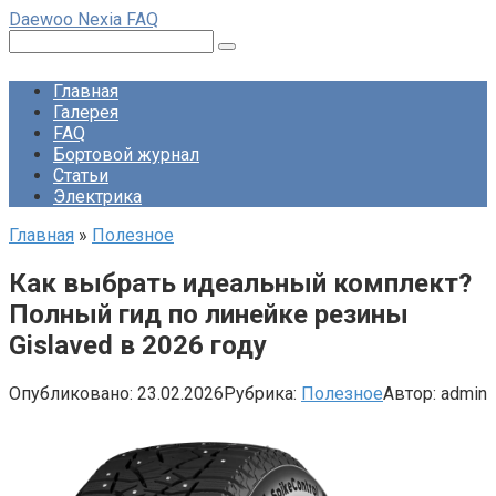
Перейти
Daewoo Nexia FAQ
к
Поиск:
контенту
Главная
Галерея
FAQ
Бортовой журнал
Статьи
Электрика
Главная
»
Полезное
Как выбрать идеальный комплект?
Полный гид по линейке резины
Gislaved в 2026 году
Опубликовано:
23.02.2026
Рубрика:
Полезное
Автор:
admin