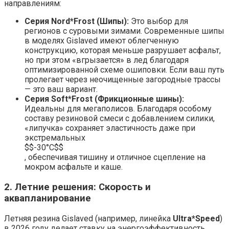
направлениям:
Серия Nord*Frost (Шипы):
Это выбор для
регионов с суровыми зимами. Современные шипы
в моделях Gislaved имеют облегченную
конструкцию, которая меньше разрушает асфальт,
но при этом «вгрызается» в лед благодаря
оптимизированной схеме ошиповки. Если ваш путь
пролегает через неочищенные загородные трассы
— это ваш вариант.
Серия Soft*Frost (Фрикционные шины):
Идеальны для мегаполисов. Благодаря особому
составу резиновой смеси с добавлением силики,
«липучка» сохраняет эластичность даже при
экстремальных
$$-30°C$$
, обеспечивая тишину и отличное сцепление на
мокром асфальте и каше.
2. Летние решения: Скорость и
аквапланирование
Летняя резина Gislaved (например, линейка
Ultra*Speed
)
в 2026 году делает ставку на энергоэффективность.