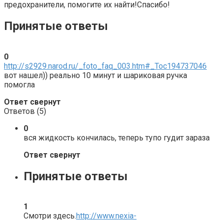
предохранители, помогите их найти!Спасибо!
Принятые ответы
0
http://s2929.narod.ru/_foto_faq_003.htm#_Toc194737046
вот нашел)) реально 10 минут и шариковая ручка
помогла
Ответ свернут
Ответов (
5
)
0
вся жидкость кончилась, теперь тупо гудит зараза
Ответ свернут
Принятые ответы
1
Смотри здесь.
http://www.nexia-