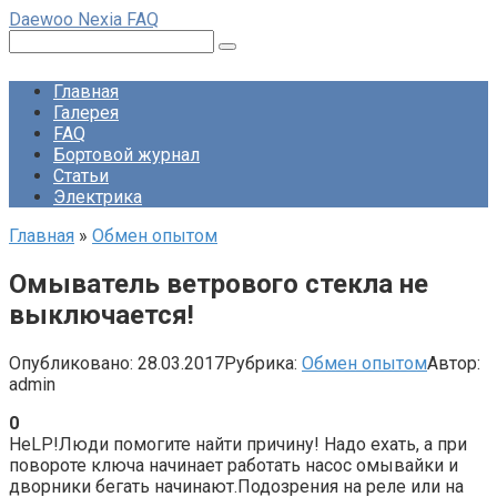
Перейти
Daewoo Nexia FAQ
к
Поиск:
контенту
Главная
Галерея
FAQ
Бортовой журнал
Статьи
Электрика
Главная
»
Обмен опытом
Омыватель ветрового стекла не
выключается!
Опубликовано:
28.03.2017
Рубрика:
Обмен опытом
Автор:
admin
0
HeLP!Люди помогите найти причину! Надо ехать, а при
повороте ключа начинает работать насос омывайки и
дворники бегать начинают.Подозрения на реле или на