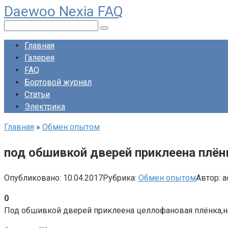
Daewoo Nexia FAQ
Перейти
к
Поиск:
контенту
Главная
Галерея
FAQ
Бортовой журнал
Статьи
Электрика
Главная
»
Обмен опытом
под обшивкой дверей приклеена плён
Опубликовано:
10.04.2017
Рубрика:
Обмен опытом
Автор:
a
0
Под обшивкой дверей приклеена целлофановая плёнка,н