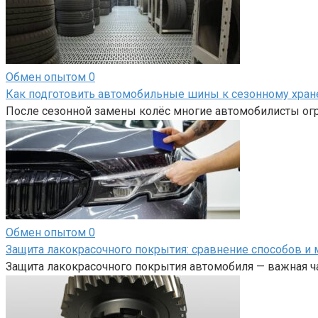
Обмен опытом
0
Как подготовить автомобильные шины к сезонному хра
После сезонной замены колёс многие автомобилисты огр
Обмен опытом
0
Защита лакокрасочного покрытия: сравнение способов и 
Защита лакокрасочного покрытия автомобиля — важная ча