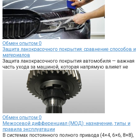
Обмен опытом
0
Защита лакокрасочного покрытия: сравнение способов и
материалов
Защита лакокрасочного покрытия автомобиля — важная
часть ухода за машиной, которая напрямую влияет не
Обмен опытом
0
Межосевой дифференциал (МОД): назначение, типы и
правила эксплуатации
В системах постоянного полного привода (4×4, 6×6, 8×8),