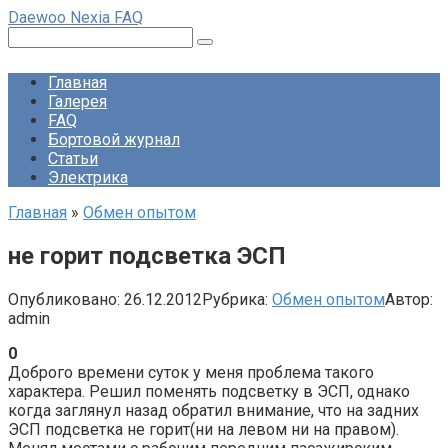
Перейти
Daewoo Nexia FAQ
к
Поиск:
контенту
Главная
Галерея
FAQ
Бортовой журнал
Статьи
Электрика
Главная
»
Обмен опытом
не горит подсветка ЭСП
Опубликовано:
26.12.2012
Рубрика:
Обмен опытом
Автор:
admin
0
Доброго времени суток у меня проблема такого
характера. Решил поменять подсветку в ЭСП, однако
когда заглянул назад обратил внимание, что на задних
ЭСП подсветка не горит(ни на левом ни на правом).