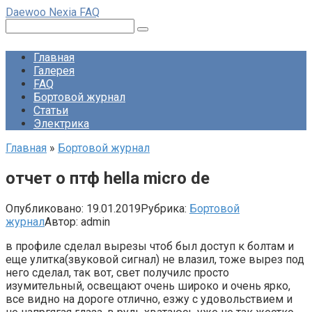
Перейти
Daewoo Nexia FAQ
к
Поиск:
контенту
Главная
Галерея
FAQ
Бортовой журнал
Статьи
Электрика
Главная
»
Бортовой журнал
отчет о птф hella micro de
Опубликовано:
19.01.2019
Рубрика:
Бортовой
журнал
Автор:
admin
в профиле сделал вырезы чтоб был доступ к болтам и
еще улитка(звуковой сигнал) не влазил, тоже вырез под
него сделал, так вот, свет получилс просто
изумительный, освещают очень широко и очень ярко,
все видно на дороге отлично, езжу с удовольствием и