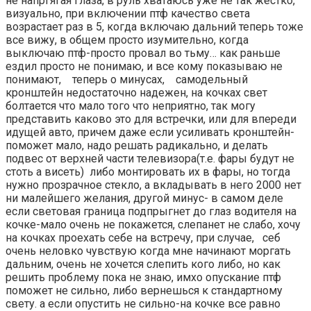
не напргягая глаза, в руль хватаюсь уже не так жестко,
визуально, при включении птф качество света
возрастает раз в 5, когда включаю дальний теперь тоже
все вижу, в общем просто изумительно, когда
выключаю птф-просто провал во тьму… как раньше
ездил просто не понимаю, и все кому показываю не
понимают, теперь о минусах, самодельный
кронштейн недостаточно надежен, на кочках свет
болтается что мало того что неприятно, так могу
представить каково это для встречки, или для впереди
идущей авто, причем даже если усиливать кронштейн-
поможет мало, надо решать радикально, и делать
подвес от верхней части телевизора(т.е. фары будут не
стоть а висеть) либо монтировать их в фары, но тогда
нужно прозрачное стекло, а вкладывать в него 2000 нет
ни малейшего желания, другой минус- в самом деле
если световая граница подпрыгнет до глаз водителя на
кочке-мало очень не покажется, слепанет не слабо, хочу
на кочках проехать себе на встречу, при случае, себ
очень неловко чувствую когда мне начинают моргать
дальним, очень не хочется слепить кого либо, но как
решить проблему пока не знаю, имхо опускание птф
поможет не сильно, либо вернешься к стандартному
свету. а если опустить не сильно-на кочке все равно